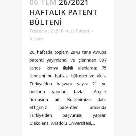
06 TEM
26/2021
HAFTALIK PATENT
BÜLTENI
Posted at 21:51h
in
US Patent
0
Likes
26. haftada toplam 2943 tane Avrupa
patenti yayımlandı ve içlerinden 897
tanesi kimya ilişkili alanlarda; 75
tanesini bu haftaki bültenimize aldık.
Türkiye'den başvuru sayısı 21 ve
bunların yarıdan fazlası Arçelik
firmasına ait. Bültenimize dahil
ettiğimiz patentler arasında
Türkiye'den başvurusu yapılan
Glakolens, Anadolu Üniversitesi,...