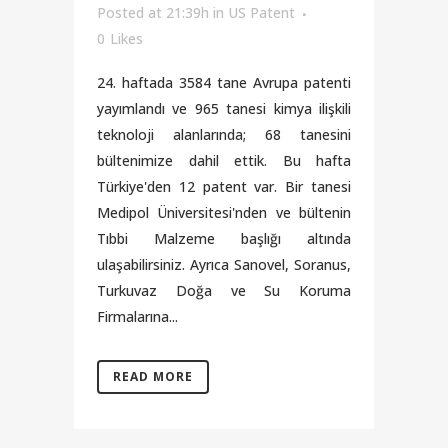
Posted at 21:39h
in
US Patent
0
Likes
24. haftada 3584 tane Avrupa patenti
yayımlandı ve 965 tanesi kimya ilişkili
teknoloji alanlarında; 68 tanesini
bültenimize dahil ettik. Bu hafta
Türkiye'den 12 patent var. Bir tanesi
Medipol Üniversitesi'nden ve bültenin
Tıbbi Malzeme başlığı altında
ulaşabilirsiniz. Ayrıca Sanovel, Soranus,
Turkuvaz Doğa ve Su Koruma
Firmalarına...
READ MORE