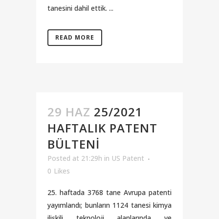
tanesini dahil ettik. ...
READ MORE
29 HAZ
25/2021
HAFTALIK PATENT
BÜLTENI
Posted at 21:29h
in
US Patent
0
Likes
25. haftada 3768 tane Avrupa patenti
yayımlandı; bunların 1124 tanesi kimya
ilişkili teknoloji alanlarında ve