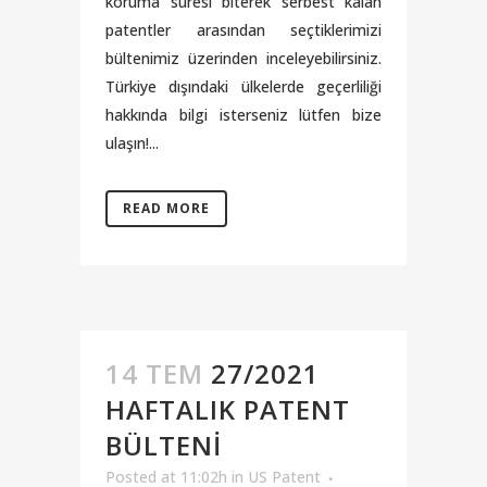
koruma süresi biterek serbest kalan
patentler arasından seçtiklerimizi
bültenimiz üzerinden inceleyebilirsiniz.
Türkiye dışındaki ülkelerde geçerliliği
hakkında bilgi isterseniz lütfen bize
ulaşın!...
READ MORE
14 TEM
27/2021
HAFTALIK PATENT
BÜLTENI
Posted at 11:02h
in
US Patent