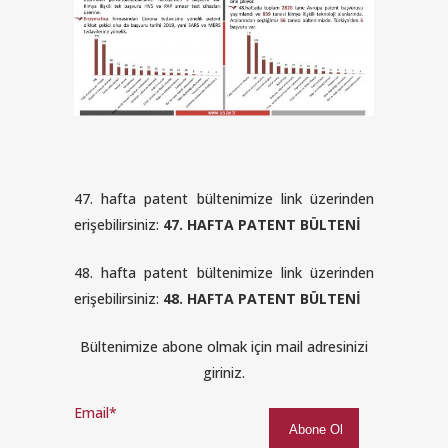
47. hafta patent bültenimize link üzerinden
erişebilirsiniz:
47. HAFTA PATENT BÜLTENİ
48. hafta patent bültenimize link üzerinden
erişebilirsiniz:
48. HAFTA PATENT BÜLTENİ
Bültenimize abone olmak için mail adresinizi
giriniz.
Email*