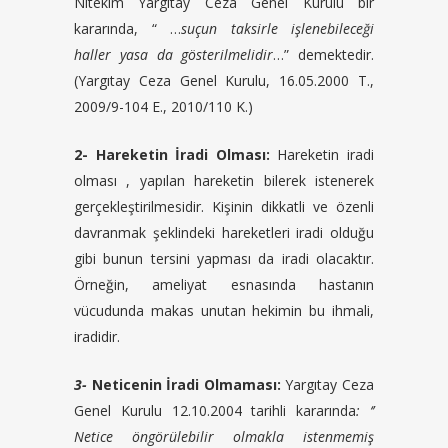
Nitekim Yargıtay Ceza Genel Kurulu bir
kararında, “ …
suçun taksirle işlenebileceği
haller yasa da gösterilmelidir
…” demektedir.
(Yargıtay Ceza Genel Kurulu, 16.05.2000 T.,
2009/9-104 E., 2010/110 K.)
2- Hareketin İradi Olması:
Hareketin iradi
olması , yapılan hareketin bilerek istenerek
gerçekleştirilmesidir. Kişinin dikkatli ve özenli
davranmak şeklindeki hareketleri iradi olduğu
gibi bunun tersini yapması da iradi olacaktır.
Örneğin, ameliyat esnasında hastanın
vücudunda makas unutan hekimin bu ihmali,
iradidir.
3-
Neticenin İradi Olmaması:
Yargıtay Ceza
Genel Kurulu 12.10.2004 tarihli kararında
: ‘’
Netice öngörülebilir olmakla istenmemiş