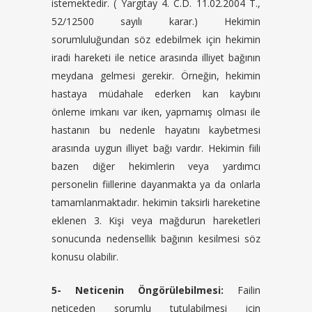
istemektedir. ( Yargıtay 4. C.D. 11.02.2004 T.,
52/12500 sayılı karar.) Hekimin
sorumluluğundan söz edebilmek için hekimin
iradi hareketi ile netice arasında illiyet bağının
meydana gelmesi gerekir. Örneğin, hekimin
hastaya müdahale ederken kan kaybını
önleme imkanı var iken, yapmamış olması ile
hastanın bu nedenle hayatını kaybetmesi
arasında uygun illiyet bağı vardır. Hekimin fiili
bazen diğer hekimlerin veya yardımcı
personelin fiillerine dayanmakta ya da onlarla
tamamlanmaktadır. hekimin taksirli hareketine
eklenen 3. Kişi veya mağdurun hareketleri
sonucunda nedensellik bağının kesilmesi söz
konusu olabilir.
5- Neticenin Öngörülebilmesi:
Failin
neticeden sorumlu tutulabilmesi için