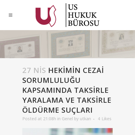
27 NIS
HEKİMİN CEZAİ
SORUMLULUĞU
KAPSAMINDA TAKSİRLE
YARALAMA VE TAKSİRLE
ÖLDÜRME SUÇLARI
Posted at 21:08h
in
Genel
by
utkan
4
Likes