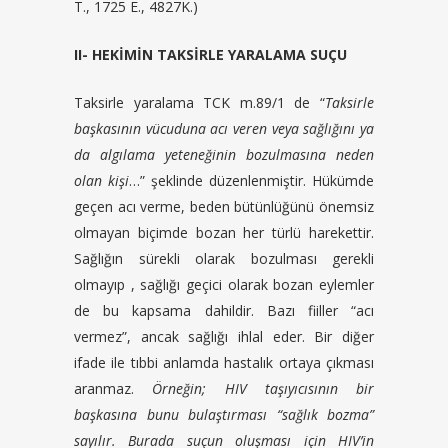
T., 1725 E., 4827K.)
II- HEKİMİN TAKSİRLE YARALAMA SUÇU
Taksirle yaralama TCK m.89/1 de “
Taksirle
başkasının vücuduna acı veren veya sağlığını ya
da algılama yeteneğinin bozulmasına neden
olan kişi
…” şeklinde düzenlenmiştir. Hükümde
geçen acı verme, beden bütünlüğünü önemsiz
olmayan biçimde bozan her türlü harekettir.
Sağlığın sürekli olarak bozulması gerekli
olmayıp , sağlığı geçici olarak bozan eylemler
de bu kapsama dahildir. Bazı fiiller “acı
vermez”, ancak sağlığı ihlal eder. Bir diğer
ifade ile tıbbi anlamda hastalık ortaya çıkması
aranmaz.
Örneğin; HIV taşıyıcısının bir
başkasına bunu bulaştırması “sağlık bozma”
sayılır. Burada suçun oluşması için HIV’in