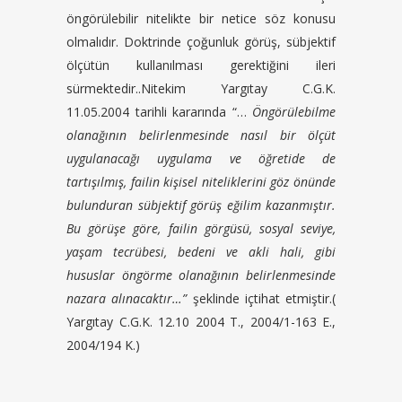
öngörülebilir nitelikte bir netice söz konusu
olmalıdır. Doktrinde çoğunluk görüş, sübjektif
ölçütün kullanılması gerektiğini ileri
sürmektedir..Nitekim Yargıtay C.G.K.
11.05.2004 tarihli kararında “…
Öngörülebilme
olanağının belirlenmesinde nasıl bir ölçüt
uygulanacağı uygulama ve öğretide de
tartışılmış, failin kişisel niteliklerini göz önünde
bulunduran sübjektif görüş eğilim kazanmıştır.
Bu görüşe göre, failin görgüsü, sosyal seviye,
yaşam tecrübesi, bedeni ve akli hali, gibi
hususlar öngörme olanağının belirlenmesinde
nazara alınacaktır…”
şeklinde içtihat etmiştir.(
Yargıtay C.G.K. 12.10 2004 T., 2004/1-163 E.,
2004/194 K.)